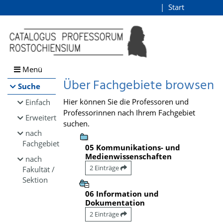
Browsen
Start
Login
direkt zum Inhalt
Menü
Über Fachgebiete browsen
Suche
Hier können Sie die Professoren und
Einfach
Professorinnen nach Ihrem Fachgebiet
Erweitert
suchen.
nach
Fachgebiet
05 Kommunikations- und
Medienwissenschaften
nach
2 Einträge
Fakultät /
Sektion
06 Information und
Dokumentation
2 Einträge