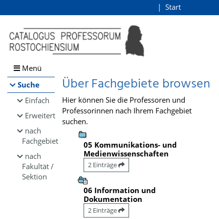
Browsen
Start
Login
direkt zum Inhalt
Menü
Über Fachgebiete browsen
Suche
Hier können Sie die Professoren und
Einfach
Professorinnen nach Ihrem Fachgebiet
Erweitert
suchen.
nach
Fachgebiet
05 Kommunikations- und
Medienwissenschaften
nach
2 Einträge
Fakultät /
Sektion
06 Information und
Dokumentation
2 Einträge