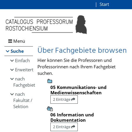
Browsen
Start
Login
direkt zum Inhalt
Menü
Über Fachgebiete browsen
Suche
Hier können Sie die Professoren und
Einfach
Professorinnen nach Ihrem Fachgebiet
Erweitert
suchen.
nach
Fachgebiet
05 Kommunikations- und
Medienwissenschaften
nach
2 Einträge
Fakultät /
Sektion
06 Information und
Dokumentation
2 Einträge