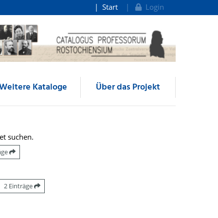
Start
Login
Weitere Kataloge
Über das Projekt
et suchen.
räge
2 Einträge