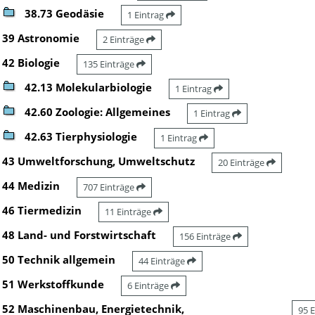
38.73 Geodäsie
1 Eintrag
39 Astronomie
2 Einträge
42 Biologie
135 Einträge
42.13 Molekularbiologie
1 Eintrag
42.60 Zoologie: Allgemeines
1 Eintrag
42.63 Tierphysiologie
1 Eintrag
43 Umweltforschung, Umweltschutz
20 Einträge
44 Medizin
707 Einträge
46 Tiermedizin
11 Einträge
48 Land- und Forstwirtschaft
156 Einträge
50 Technik allgemein
44 Einträge
51 Werkstoffkunde
6 Einträge
52 Maschinenbau, Energietechnik,
95 