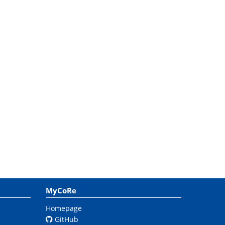
MyCoRe
Homepage
GitHub