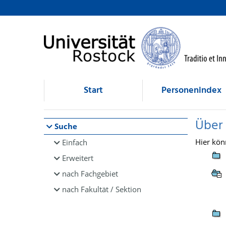
Browsen
direkt zum Inhalt
Start
Personenindex
Über
Suche
Hier kön
Einfach
Erweitert
nach Fachgebiet
nach Fakultät / Sektion