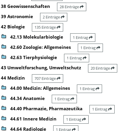
38 Geowissenschaften
28 Einträge
39 Astronomie
2 Einträge
42 Biologie
135 Einträge
42.13 Molekularbiologie
1 Eintrag
42.60 Zoologie: Allgemeines
1 Eintrag
42.63 Tierphysiologie
1 Eintrag
43 Umweltforschung, Umweltschutz
20 Einträge
44 Medizin
707 Einträge
44.00 Medizin: Allgemeines
1 Eintrag
44.34 Anatomie
1 Eintrag
44.40 Pharmazie, Pharmazeutika
1 Eintrag
44.61 Innere Medizin
1 Eintrag
44.64 Radiologie
1 Eintrag