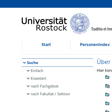
Browsen
direkt zum Inhalt
Start
Personenindex
Über
Suche
Hier kön
Einfach
Erweitert
nach Fachgebiet
nach Fakultät / Sektion