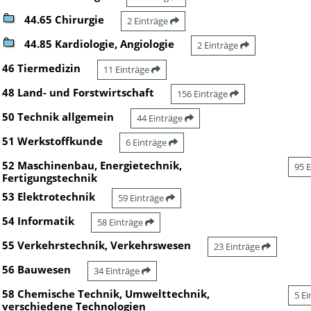
44.65 Chirurgie
2 Einträge
44.85 Kardiologie, Angiologie
2 Einträge
46 Tiermedizin
11 Einträge
48 Land- und Forstwirtschaft
156 Einträge
50 Technik allgemein
44 Einträge
51 Werkstoffkunde
6 Einträge
52 Maschinenbau, Energietechnik,
95 
Fertigungstechnik
53 Elektrotechnik
59 Einträge
54 Informatik
58 Einträge
55 Verkehrstechnik, Verkehrswesen
23 Einträge
56 Bauwesen
34 Einträge
58 Chemische Technik, Umwelttechnik,
5 E
verschiedene Technologien