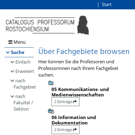
Browsen
Start
Login
direkt zum Inhalt
Menü
Über Fachgebiete browsen
Suche
Hier können Sie die Professoren und
Einfach
Professorinnen nach Ihrem Fachgebiet
Erweitert
suchen.
nach
Fachgebiet
05 Kommunikations- und
Medienwissenschaften
nach
2 Einträge
Fakultät /
Sektion
06 Information und
Dokumentation
2 Einträge