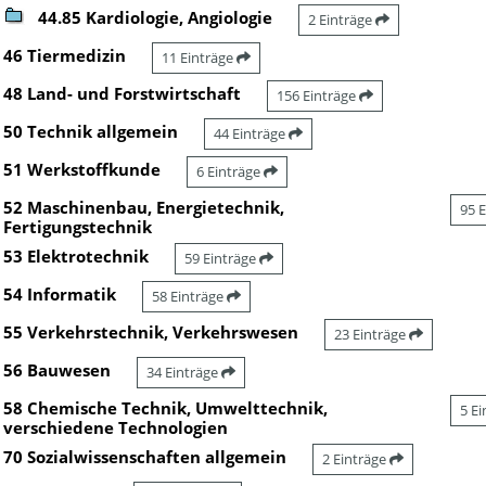
44.85 Kardiologie, Angiologie
2 Einträge
46 Tiermedizin
11 Einträge
48 Land- und Forstwirtschaft
156 Einträge
50 Technik allgemein
44 Einträge
51 Werkstoffkunde
6 Einträge
52 Maschinenbau, Energietechnik,
95 
Fertigungstechnik
53 Elektrotechnik
59 Einträge
54 Informatik
58 Einträge
55 Verkehrstechnik, Verkehrswesen
23 Einträge
56 Bauwesen
34 Einträge
58 Chemische Technik, Umwelttechnik,
5 E
verschiedene Technologien
70 Sozialwissenschaften allgemein
2 Einträge