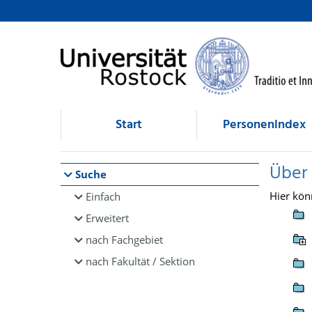
Browsen
direkt zum Inhalt
Start
Personenindex
Über
Suche
Hier kön
Einfach
Erweitert
nach Fachgebiet
nach Fakultät / Sektion