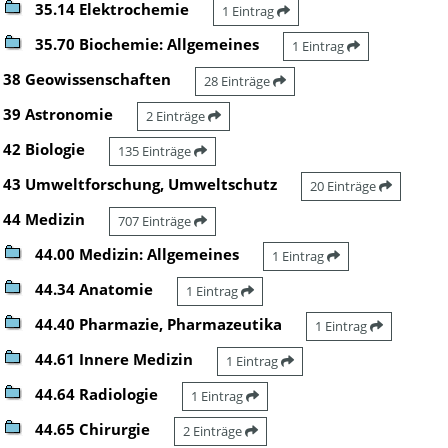
35.14 Elektrochemie
1 Eintrag
35.70 Biochemie: Allgemeines
1 Eintrag
38 Geowissenschaften
28 Einträge
39 Astronomie
2 Einträge
42 Biologie
135 Einträge
43 Umweltforschung, Umweltschutz
20 Einträge
44 Medizin
707 Einträge
44.00 Medizin: Allgemeines
1 Eintrag
44.34 Anatomie
1 Eintrag
44.40 Pharmazie, Pharmazeutika
1 Eintrag
44.61 Innere Medizin
1 Eintrag
44.64 Radiologie
1 Eintrag
44.65 Chirurgie
2 Einträge