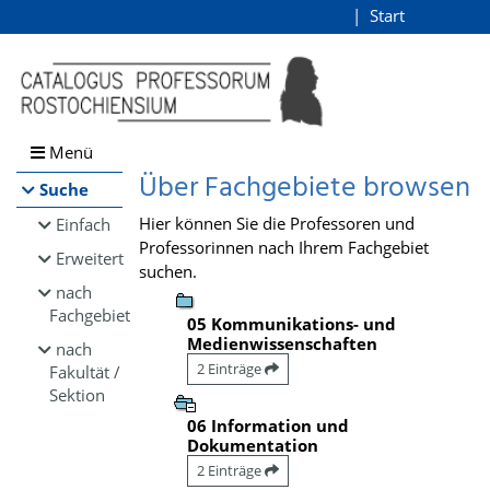
Browsen
Start
Login
direkt zum Inhalt
Menü
Über Fachgebiete browsen
Suche
Hier können Sie die Professoren und
Einfach
Professorinnen nach Ihrem Fachgebiet
Erweitert
suchen.
nach
Fachgebiet
05 Kommunikations- und
Medienwissenschaften
nach
2 Einträge
Fakultät /
Sektion
06 Information und
Dokumentation
2 Einträge