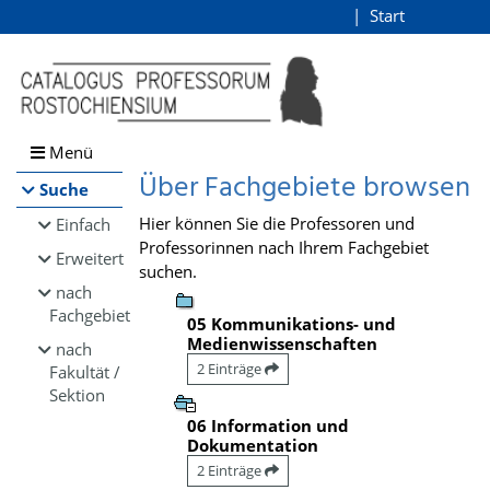
Browsen
Start
Login
direkt zum Inhalt
Menü
Über Fachgebiete browsen
Suche
Hier können Sie die Professoren und
Einfach
Professorinnen nach Ihrem Fachgebiet
Erweitert
suchen.
nach
Fachgebiet
05 Kommunikations- und
Medienwissenschaften
nach
2 Einträge
Fakultät /
Sektion
06 Information und
Dokumentation
2 Einträge