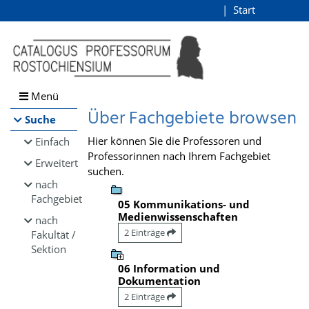
Browsen
Start
Login
direkt zum Inhalt
Menü
Über Fachgebiete browsen
Suche
Hier können Sie die Professoren und
Einfach
Professorinnen nach Ihrem Fachgebiet
Erweitert
suchen.
nach
Fachgebiet
05 Kommunikations- und
Medienwissenschaften
nach
2 Einträge
Fakultät /
Sektion
06 Information und
Dokumentation
2 Einträge