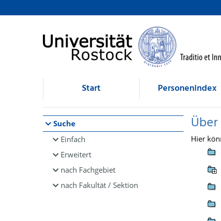
Browsen
direkt zum Inhalt
Start
Personenindex
Über
Suche
Hier kön
Einfach
Erweitert
nach Fachgebiet
nach Fakultät / Sektion