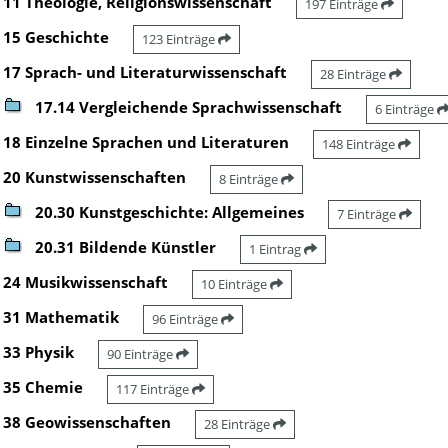
11 Theologie, Religionswissenschaft
197 Einträge
15 Geschichte
123 Einträge
17 Sprach- und Literaturwissenschaft
28 Einträge
17.14 Vergleichende Sprachwissenschaft
6 Einträge
18 Einzelne Sprachen und Literaturen
148 Einträge
20 Kunstwissenschaften
8 Einträge
20.30 Kunstgeschichte: Allgemeines
7 Einträge
20.31 Bildende Künstler
1 Eintrag
24 Musikwissenschaft
10 Einträge
31 Mathematik
96 Einträge
33 Physik
90 Einträge
35 Chemie
117 Einträge
38 Geowissenschaften
28 Einträge