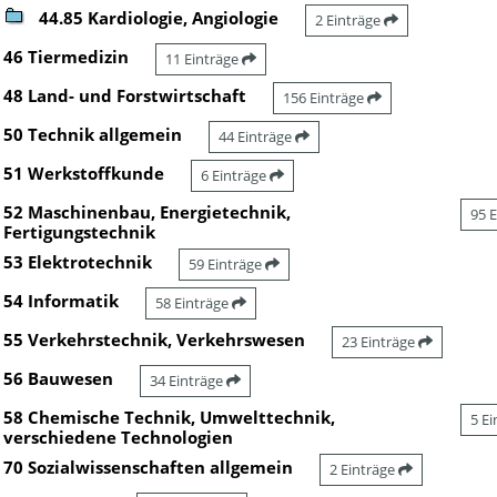
44.85 Kardiologie, Angiologie
2 Einträge
46 Tiermedizin
11 Einträge
48 Land- und Forstwirtschaft
156 Einträge
50 Technik allgemein
44 Einträge
51 Werkstoffkunde
6 Einträge
52 Maschinenbau, Energietechnik,
95 
Fertigungstechnik
53 Elektrotechnik
59 Einträge
54 Informatik
58 Einträge
55 Verkehrstechnik, Verkehrswesen
23 Einträge
56 Bauwesen
34 Einträge
58 Chemische Technik, Umwelttechnik,
5 E
verschiedene Technologien
70 Sozialwissenschaften allgemein
2 Einträge