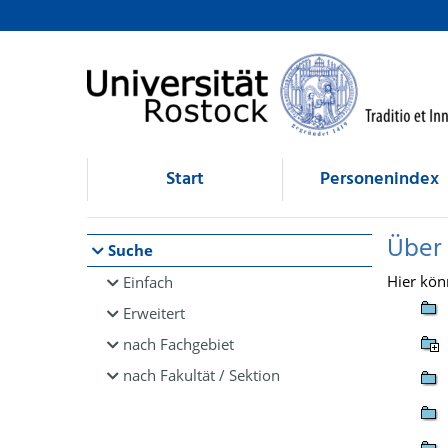
Browsen
direkt zum Inhalt
Start
Personenindex
Über
Suche
Hier kön
Einfach
Erweitert
nach Fachgebiet
nach Fakultät / Sektion