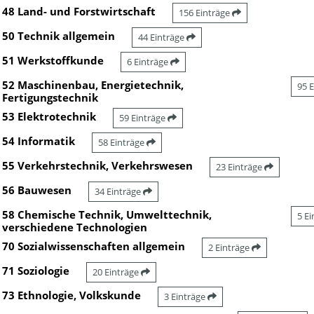
48 Land- und Forstwirtschaft
156 Einträge
50 Technik allgemein
44 Einträge
51 Werkstoffkunde
6 Einträge
52 Maschinenbau, Energietechnik,
95 
Fertigungstechnik
53 Elektrotechnik
59 Einträge
54 Informatik
58 Einträge
55 Verkehrstechnik, Verkehrswesen
23 Einträge
56 Bauwesen
34 Einträge
58 Chemische Technik, Umwelttechnik,
5 E
verschiedene Technologien
70 Sozialwissenschaften allgemein
2 Einträge
71 Soziologie
20 Einträge
73 Ethnologie, Volkskunde
3 Einträge