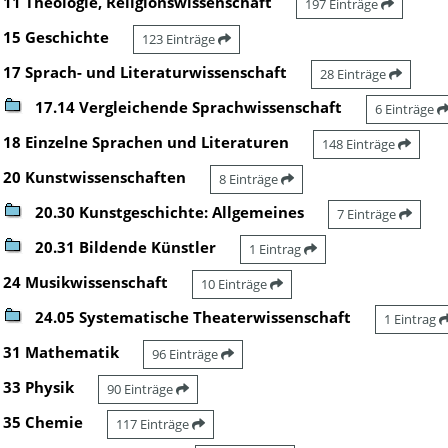
11 Theologie, Religionswissenschaft
197 Einträge
15 Geschichte
123 Einträge
17 Sprach- und Literaturwissenschaft
28 Einträge
17.14 Vergleichende Sprachwissenschaft
6 Einträge
18 Einzelne Sprachen und Literaturen
148 Einträge
20 Kunstwissenschaften
8 Einträge
20.30 Kunstgeschichte: Allgemeines
7 Einträge
20.31 Bildende Künstler
1 Eintrag
24 Musikwissenschaft
10 Einträge
24.05 Systematische Theaterwissenschaft
1 Eintrag
31 Mathematik
96 Einträge
33 Physik
90 Einträge
35 Chemie
117 Einträge