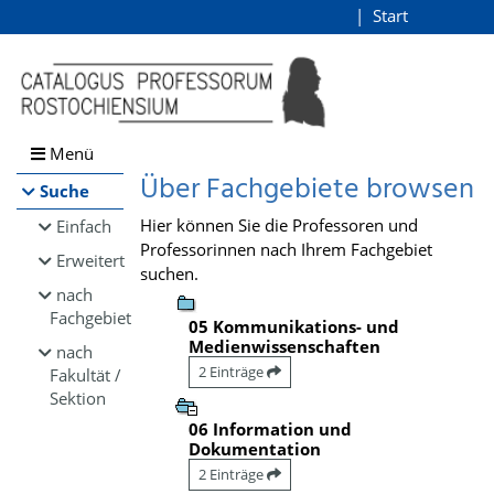
Browsen
Start
Login
direkt zum Inhalt
Menü
Über Fachgebiete browsen
Suche
Hier können Sie die Professoren und
Einfach
Professorinnen nach Ihrem Fachgebiet
Erweitert
suchen.
nach
Fachgebiet
05 Kommunikations- und
Medienwissenschaften
nach
2 Einträge
Fakultät /
Sektion
06 Information und
Dokumentation
2 Einträge