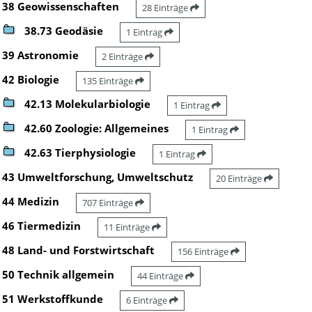
38 Geowissenschaften
28 Einträge
38.73 Geodäsie
1 Eintrag
39 Astronomie
2 Einträge
42 Biologie
135 Einträge
42.13 Molekularbiologie
1 Eintrag
42.60 Zoologie: Allgemeines
1 Eintrag
42.63 Tierphysiologie
1 Eintrag
43 Umweltforschung, Umweltschutz
20 Einträge
44 Medizin
707 Einträge
46 Tiermedizin
11 Einträge
48 Land- und Forstwirtschaft
156 Einträge
50 Technik allgemein
44 Einträge
51 Werkstoffkunde
6 Einträge