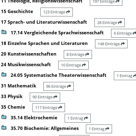
11 Theologie, Religionswissenschaft
197 Einträge
15 Geschichte
123 Einträge
17 Sprach- und Literaturwissenschaft
28 Einträge
17.14 Vergleichende Sprachwissenschaft
6 Einträge
18 Einzelne Sprachen und Literaturen
148 Einträge
20 Kunstwissenschaften
8 Einträge
24 Musikwissenschaft
10 Einträge
24.05 Systematische Theaterwissenschaft
1 Eintrag
31 Mathematik
96 Einträge
33 Physik
90 Einträge
35 Chemie
117 Einträge
35.14 Elektrochemie
1 Eintrag
35.70 Biochemie: Allgemeines
1 Eintrag