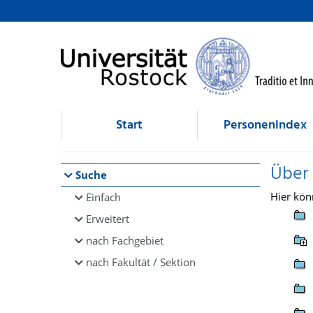
Browsen
direkt zum Inhalt
Start
Personenindex
Über
Suche
Hier kön
Einfach
Erweitert
nach Fachgebiet
nach Fakultät / Sektion