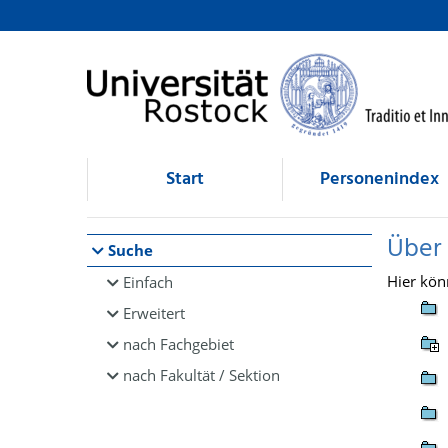
Browsen
direkt zum Inhalt
Start
Personenindex
Über
Suche
Hier kön
Einfach
Erweitert
nach Fachgebiet
nach Fakultät / Sektion