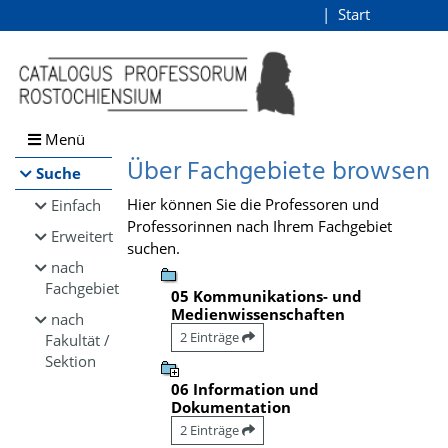
Browsen
Start
Login
direkt zum Inhalt
Menü
Über Fachgebiete browsen
Suche
Hier können Sie die Professoren und
Einfach
Professorinnen nach Ihrem Fachgebiet
Erweitert
suchen.
nach
Fachgebiet
05 Kommunikations- und
Medienwissenschaften
nach
2 Einträge
Fakultät /
Sektion
06 Information und
Dokumentation
2 Einträge