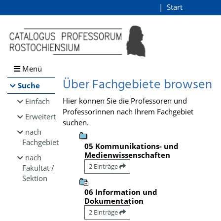
Browsen
Start
Login
direkt zum Inhalt
Menü
Über Fachgebiete browsen
Suche
Hier können Sie die Professoren und
Einfach
Professorinnen nach Ihrem Fachgebiet
Erweitert
suchen.
nach
Fachgebiet
05 Kommunikations- und
Medienwissenschaften
nach
2 Einträge
Fakultät /
Sektion
06 Information und
Dokumentation
2 Einträge