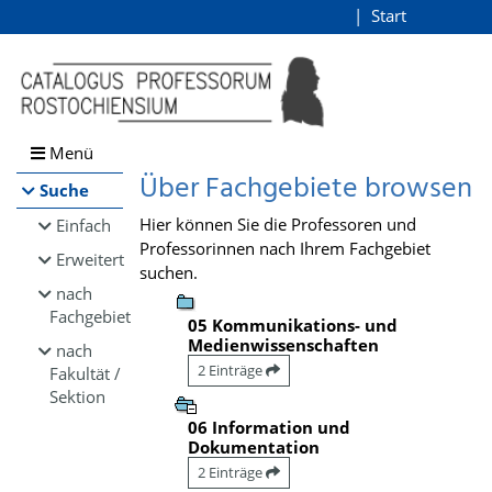
Browsen
Start
Login
direkt zum Inhalt
Menü
Über Fachgebiete browsen
Suche
Hier können Sie die Professoren und
Einfach
Professorinnen nach Ihrem Fachgebiet
Erweitert
suchen.
nach
Fachgebiet
05 Kommunikations- und
Medienwissenschaften
nach
2 Einträge
Fakultät /
Sektion
06 Information und
Dokumentation
2 Einträge