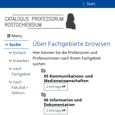
Browsen
Start
Login
direkt zum Inhalt
Menü
Über Fachgebiete browsen
Suche
Hier können Sie die Professoren und
Einfach
Professorinnen nach Ihrem Fachgebiet
Erweitert
suchen.
nach
Fachgebiet
05 Kommunikations- und
Medienwissenschaften
nach
2 Einträge
Fakultät /
Sektion
06 Information und
Dokumentation
2 Einträge