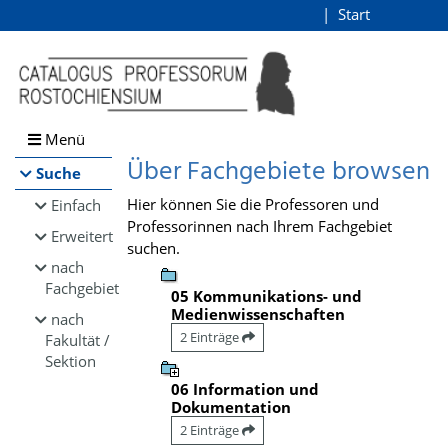
Browsen
Start
Login
direkt zum Inhalt
Menü
Über Fachgebiete browsen
Suche
Hier können Sie die Professoren und
Einfach
Professorinnen nach Ihrem Fachgebiet
Erweitert
suchen.
nach
Fachgebiet
05 Kommunikations- und
Medienwissenschaften
nach
2 Einträge
Fakultät /
Sektion
06 Information und
Dokumentation
2 Einträge