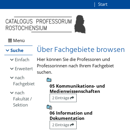
Browsen
Start
Login
direkt zum Inhalt
Menü
Über Fachgebiete browsen
Suche
Hier können Sie die Professoren und
Einfach
Professorinnen nach Ihrem Fachgebiet
Erweitert
suchen.
nach
Fachgebiet
05 Kommunikations- und
Medienwissenschaften
nach
2 Einträge
Fakultät /
Sektion
06 Information und
Dokumentation
2 Einträge