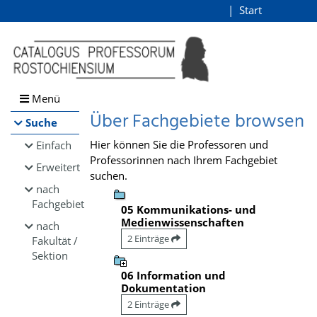
Browsen
Start
Login
direkt zum Inhalt
Menü
Über Fachgebiete browsen
Suche
Hier können Sie die Professoren und
Einfach
Professorinnen nach Ihrem Fachgebiet
Erweitert
suchen.
nach
Fachgebiet
05 Kommunikations- und
Medienwissenschaften
nach
2 Einträge
Fakultät /
Sektion
06 Information und
Dokumentation
2 Einträge