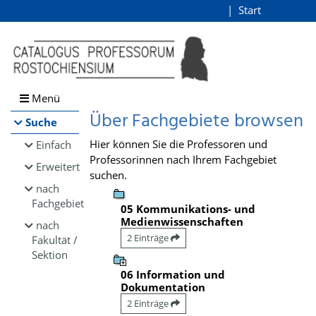
Browsen
Start
Login
direkt zum Inhalt
Menü
Über Fachgebiete browsen
Suche
Hier können Sie die Professoren und
Einfach
Professorinnen nach Ihrem Fachgebiet
Erweitert
suchen.
nach
Fachgebiet
05 Kommunikations- und
Medienwissenschaften
nach
2 Einträge
Fakultät /
Sektion
06 Information und
Dokumentation
2 Einträge