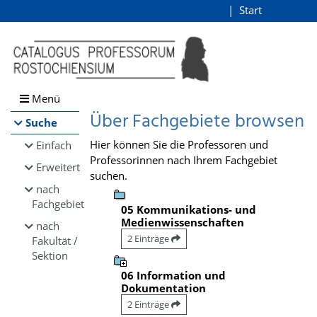
Browsen
Start
Login
direkt zum Inhalt
Menü
Über Fachgebiete browsen
Suche
Hier können Sie die Professoren und
Einfach
Professorinnen nach Ihrem Fachgebiet
Erweitert
suchen.
nach
Fachgebiet
05 Kommunikations- und
Medienwissenschaften
nach
2 Einträge
Fakultät /
Sektion
06 Information und
Dokumentation
2 Einträge