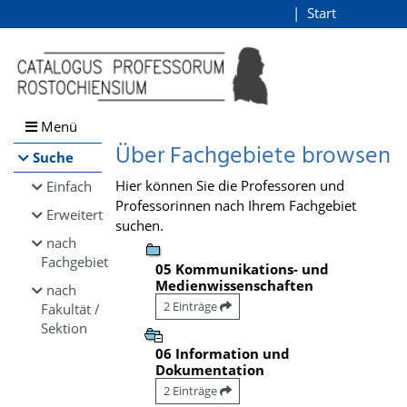
Browsen
Start
Login
direkt zum Inhalt
Menü
Über Fachgebiete browsen
Suche
Hier können Sie die Professoren und
Einfach
Professorinnen nach Ihrem Fachgebiet
Erweitert
suchen.
nach
Fachgebiet
05 Kommunikations- und
Medienwissenschaften
nach
2 Einträge
Fakultät /
Sektion
06 Information und
Dokumentation
2 Einträge