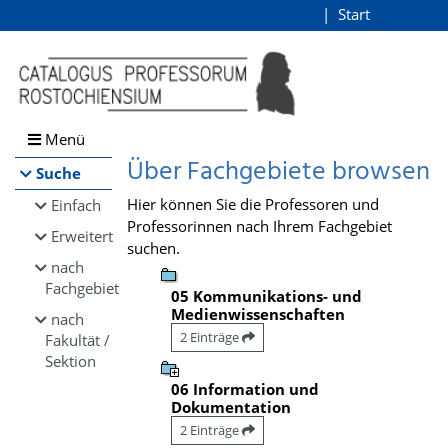
Browsen
Start
Login
direkt zum Inhalt
Menü
Über Fachgebiete browsen
Suche
Hier können Sie die Professoren und
Einfach
Professorinnen nach Ihrem Fachgebiet
Erweitert
suchen.
nach
Fachgebiet
05 Kommunikations- und
Medienwissenschaften
nach
2 Einträge
Fakultät /
Sektion
06 Information und
Dokumentation
2 Einträge