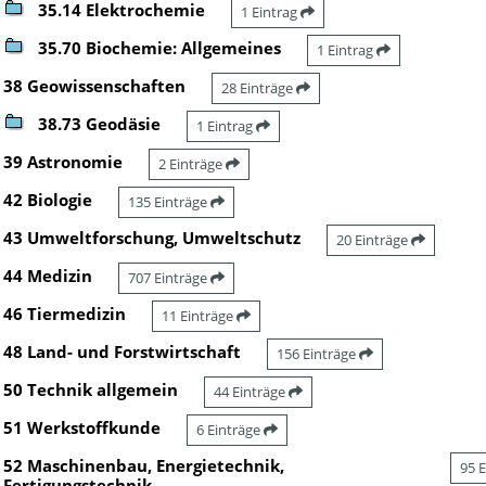
35.14 Elektrochemie
1 Eintrag
35.70 Biochemie: Allgemeines
1 Eintrag
38 Geowissenschaften
28 Einträge
38.73 Geodäsie
1 Eintrag
39 Astronomie
2 Einträge
42 Biologie
135 Einträge
43 Umweltforschung, Umweltschutz
20 Einträge
44 Medizin
707 Einträge
46 Tiermedizin
11 Einträge
48 Land- und Forstwirtschaft
156 Einträge
50 Technik allgemein
44 Einträge
51 Werkstoffkunde
6 Einträge
52 Maschinenbau, Energietechnik,
95 
Fertigungstechnik