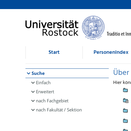
Browsen
direkt zum Inhalt
Start
Personenindex
Über
Suche
Hier kön
Einfach
Erweitert
nach Fachgebiet
nach Fakultät / Sektion