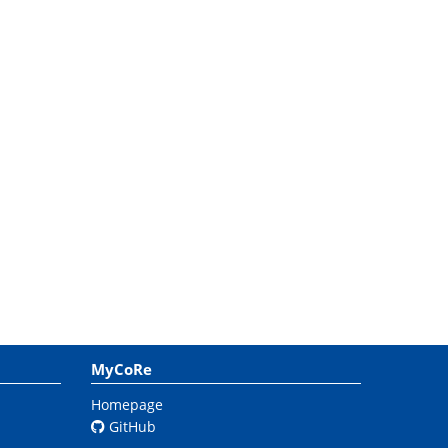
MyCoRe
Homepage
GitHub