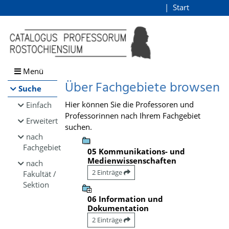
Browsen
Start
Login
direkt zum Inhalt
Menü
Über Fachgebiete browsen
Suche
Hier können Sie die Professoren und
Einfach
Professorinnen nach Ihrem Fachgebiet
Erweitert
suchen.
nach
Fachgebiet
05 Kommunikations- und
Medienwissenschaften
nach
2 Einträge
Fakultät /
Sektion
06 Information und
Dokumentation
2 Einträge