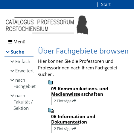
Browsen
Start
Login
direkt zum Inhalt
Menü
Über Fachgebiete browsen
Suche
Hier können Sie die Professoren und
Einfach
Professorinnen nach Ihrem Fachgebiet
Erweitert
suchen.
nach
Fachgebiet
05 Kommunikations- und
Medienwissenschaften
nach
2 Einträge
Fakultät /
Sektion
06 Information und
Dokumentation
2 Einträge