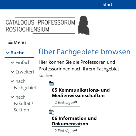
Browsen
Start
Login
direkt zum Inhalt
Menü
Über Fachgebiete browsen
Suche
Hier können Sie die Professoren und
Einfach
Professorinnen nach Ihrem Fachgebiet
Erweitert
suchen.
nach
Fachgebiet
05 Kommunikations- und
Medienwissenschaften
nach
2 Einträge
Fakultät /
Sektion
06 Information und
Dokumentation
2 Einträge