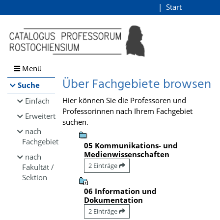
Browsen
Start
Login
direkt zum Inhalt
Menü
Über Fachgebiete browsen
Suche
Hier können Sie die Professoren und
Einfach
Professorinnen nach Ihrem Fachgebiet
Erweitert
suchen.
nach
Fachgebiet
05 Kommunikations- und
Medienwissenschaften
nach
2 Einträge
Fakultät /
Sektion
06 Information und
Dokumentation
2 Einträge