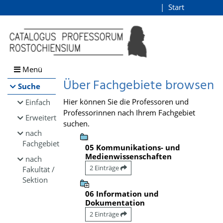
Browsen
Start
Login
direkt zum Inhalt
Menü
Über Fachgebiete browsen
Suche
Hier können Sie die Professoren und
Einfach
Professorinnen nach Ihrem Fachgebiet
Erweitert
suchen.
nach
Fachgebiet
05 Kommunikations- und
Medienwissenschaften
nach
2 Einträge
Fakultät /
Sektion
06 Information und
Dokumentation
2 Einträge