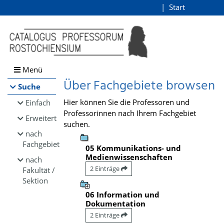
Browsen
Start
Login
direkt zum Inhalt
Menü
Über Fachgebiete browsen
Suche
Hier können Sie die Professoren und
Einfach
Professorinnen nach Ihrem Fachgebiet
Erweitert
suchen.
nach
Fachgebiet
05 Kommunikations- und
Medienwissenschaften
nach
2 Einträge
Fakultät /
Sektion
06 Information und
Dokumentation
2 Einträge