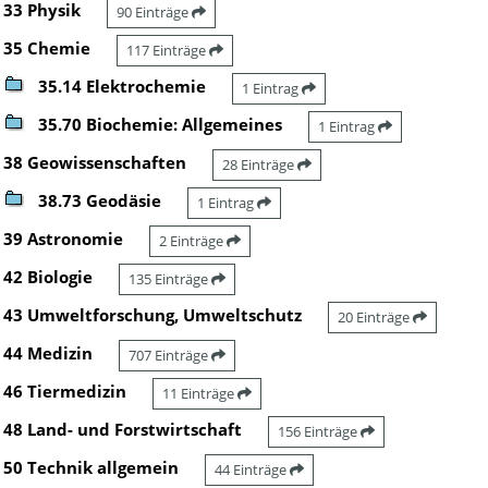
33 Physik
90 Einträge
35 Chemie
117 Einträge
35.14 Elektrochemie
1 Eintrag
35.70 Biochemie: Allgemeines
1 Eintrag
38 Geowissenschaften
28 Einträge
38.73 Geodäsie
1 Eintrag
39 Astronomie
2 Einträge
42 Biologie
135 Einträge
43 Umweltforschung, Umweltschutz
20 Einträge
44 Medizin
707 Einträge
46 Tiermedizin
11 Einträge
48 Land- und Forstwirtschaft
156 Einträge
50 Technik allgemein
44 Einträge