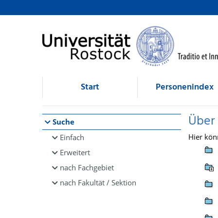
Browsen
direkt zum Inhalt
Start
Personenindex
Über
Suche
Hier kön
Einfach
Erweitert
nach Fachgebiet
nach Fakultät / Sektion