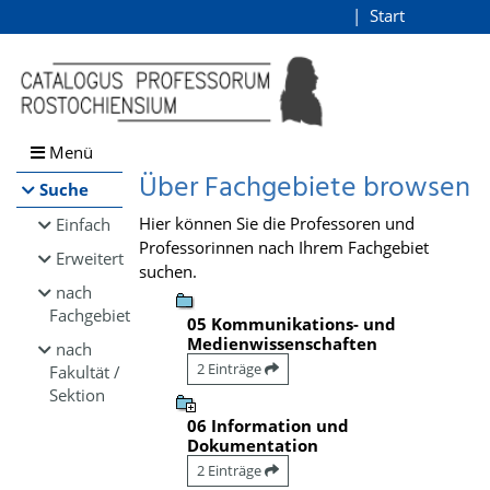
Browsen
Start
Login
direkt zum Inhalt
Menü
Über Fachgebiete browsen
Suche
Hier können Sie die Professoren und
Einfach
Professorinnen nach Ihrem Fachgebiet
Erweitert
suchen.
nach
Fachgebiet
05 Kommunikations- und
Medienwissenschaften
nach
2 Einträge
Fakultät /
Sektion
06 Information und
Dokumentation
2 Einträge