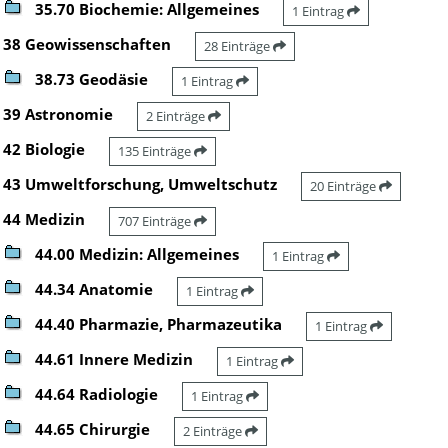
35.70 Biochemie: Allgemeines
1 Eintrag
38 Geowissenschaften
28 Einträge
38.73 Geodäsie
1 Eintrag
39 Astronomie
2 Einträge
42 Biologie
135 Einträge
43 Umweltforschung, Umweltschutz
20 Einträge
44 Medizin
707 Einträge
44.00 Medizin: Allgemeines
1 Eintrag
44.34 Anatomie
1 Eintrag
44.40 Pharmazie, Pharmazeutika
1 Eintrag
44.61 Innere Medizin
1 Eintrag
44.64 Radiologie
1 Eintrag
44.65 Chirurgie
2 Einträge