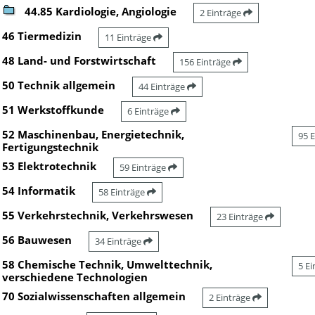
44.85 Kardiologie, Angiologie
2 Einträge
46 Tiermedizin
11 Einträge
48 Land- und Forstwirtschaft
156 Einträge
50 Technik allgemein
44 Einträge
51 Werkstoffkunde
6 Einträge
52 Maschinenbau, Energietechnik,
95 
Fertigungstechnik
53 Elektrotechnik
59 Einträge
54 Informatik
58 Einträge
55 Verkehrstechnik, Verkehrswesen
23 Einträge
56 Bauwesen
34 Einträge
58 Chemische Technik, Umwelttechnik,
5 E
verschiedene Technologien
70 Sozialwissenschaften allgemein
2 Einträge