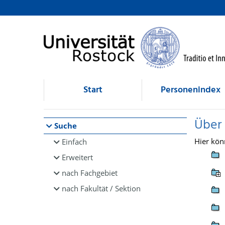
Browsen
direkt zum Inhalt
Start
Personenindex
Über
Suche
Hier kön
Einfach
Erweitert
nach Fachgebiet
nach Fakultät / Sektion