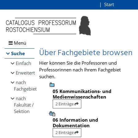
Browsen
Start
Login
direkt zum Inhalt
Menü
Über Fachgebiete browsen
Suche
Hier können Sie die Professoren und
Einfach
Professorinnen nach Ihrem Fachgebiet
Erweitert
suchen.
nach
Fachgebiet
05 Kommunikations- und
Medienwissenschaften
nach
2 Einträge
Fakultät /
Sektion
06 Information und
Dokumentation
2 Einträge