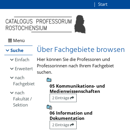
Browsen
Start
Login
direkt zum Inhalt
Menü
Über Fachgebiete browsen
Suche
Hier können Sie die Professoren und
Einfach
Professorinnen nach Ihrem Fachgebiet
Erweitert
suchen.
nach
Fachgebiet
05 Kommunikations- und
Medienwissenschaften
nach
2 Einträge
Fakultät /
Sektion
06 Information und
Dokumentation
2 Einträge