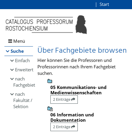
Browsen
Start
Login
direkt zum Inhalt
Menü
Über Fachgebiete browsen
Suche
Hier können Sie die Professoren und
Einfach
Professorinnen nach Ihrem Fachgebiet
Erweitert
suchen.
nach
Fachgebiet
05 Kommunikations- und
Medienwissenschaften
nach
2 Einträge
Fakultät /
Sektion
06 Information und
Dokumentation
2 Einträge