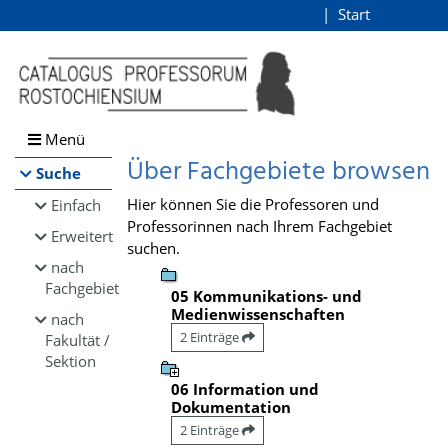
Browsen
Start
Login
direkt zum Inhalt
Menü
Über Fachgebiete browsen
Suche
Hier können Sie die Professoren und
Einfach
Professorinnen nach Ihrem Fachgebiet
Erweitert
suchen.
nach
Fachgebiet
05 Kommunikations- und
Medienwissenschaften
nach
2 Einträge
Fakultät /
Sektion
06 Information und
Dokumentation
2 Einträge