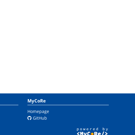
MyCoRe
Homepage
GitHub