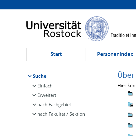
Browsen
direkt zum Inhalt
Start
Personenindex
Über
Suche
Hier kön
Einfach
Erweitert
nach Fachgebiet
nach Fakultät / Sektion