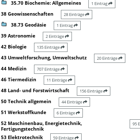
35.70 Biochemie: Allgemeines
1 Eintrag
38 Geowissenschaften
28 Einträge
38.73 Geodäsie
1 Eintrag
39 Astronomie
2 Einträge
42 Biologie
135 Einträge
43 Umweltforschung, Umweltschutz
20 Einträge
44 Medizin
707 Einträge
46 Tiermedizin
11 Einträge
48 Land- und Forstwirtschaft
156 Einträge
50 Technik allgemein
44 Einträge
51 Werkstoffkunde
6 Einträge
52 Maschinenbau, Energietechnik,
95 
Fertigungstechnik
53 Elektrotechnik
59 Einträge