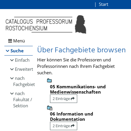
Browsen
Start
Login
direkt zum Inhalt
Menü
Über Fachgebiete browsen
Suche
Hier können Sie die Professoren und
Einfach
Professorinnen nach Ihrem Fachgebiet
Erweitert
suchen.
nach
Fachgebiet
05 Kommunikations- und
Medienwissenschaften
nach
2 Einträge
Fakultät /
Sektion
06 Information und
Dokumentation
2 Einträge