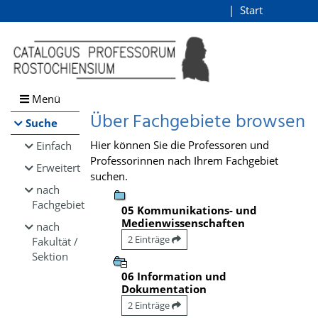
Browsen
Start
Login
direkt zum Inhalt
Menü
Über Fachgebiete browsen
Suche
Hier können Sie die Professoren und
Einfach
Professorinnen nach Ihrem Fachgebiet
Erweitert
suchen.
nach
Fachgebiet
05 Kommunikations- und
Medienwissenschaften
nach
2 Einträge
Fakultät /
Sektion
06 Information und
Dokumentation
2 Einträge