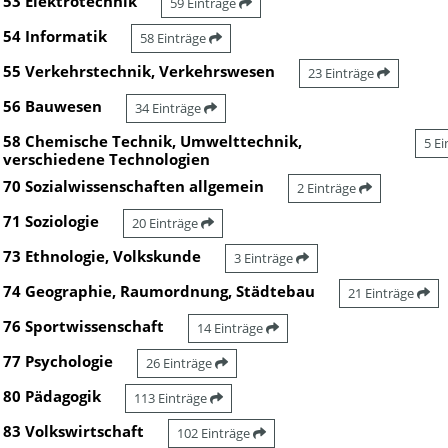
53 Elektrotechnik
59 Einträge
54 Informatik
58 Einträge
55 Verkehrstechnik, Verkehrswesen
23 Einträge
56 Bauwesen
34 Einträge
58 Chemische Technik, Umwelttechnik,
5 E
verschiedene Technologien
70 Sozialwissenschaften allgemein
2 Einträge
71 Soziologie
20 Einträge
73 Ethnologie, Volkskunde
3 Einträge
74 Geographie, Raumordnung, Städtebau
21 Einträge
76 Sportwissenschaft
14 Einträge
77 Psychologie
26 Einträge
80 Pädagogik
113 Einträge
83 Volkswirtschaft
102 Einträge