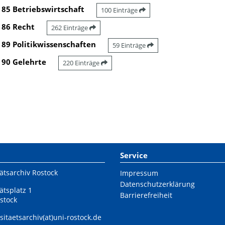
85 Betriebswirtschaft
100 Einträge
86 Recht
262 Einträge
89 Politikwissenschaften
59 Einträge
90 Gelehrte
220 Einträge
Service
ätsarchiv Rostock
Impressum
Datenschutzerklärung
ätsplatz 1
Barrierefreiheit
stock
sitaetsarchiv(at)uni-rostock.de