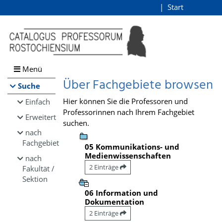
Browsen
Start
Login
direkt zum Inhalt
Menü
Über Fachgebiete browsen
Suche
Hier können Sie die Professoren und
Einfach
Professorinnen nach Ihrem Fachgebiet
Erweitert
suchen.
nach
Fachgebiet
05 Kommunikations- und
Medienwissenschaften
nach
2 Einträge
Fakultät /
Sektion
06 Information und
Dokumentation
2 Einträge