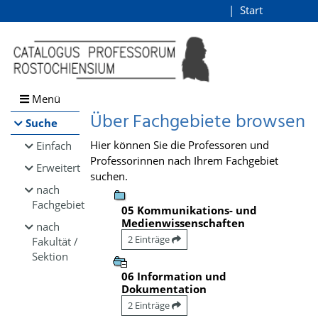
Browsen
Start
Login
direkt zum Inhalt
Menü
Über Fachgebiete browsen
Suche
Hier können Sie die Professoren und
Einfach
Professorinnen nach Ihrem Fachgebiet
Erweitert
suchen.
nach
Fachgebiet
05 Kommunikations- und
Medienwissenschaften
nach
2 Einträge
Fakultät /
Sektion
06 Information und
Dokumentation
2 Einträge