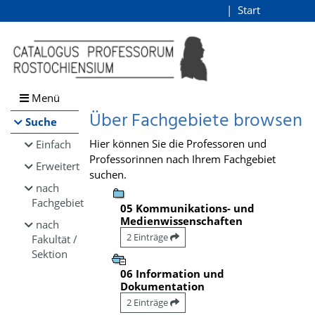
Browsen
Start
Login
direkt zum Inhalt
Menü
Über Fachgebiete browsen
Suche
Hier können Sie die Professoren und
Einfach
Professorinnen nach Ihrem Fachgebiet
Erweitert
suchen.
nach
Fachgebiet
05 Kommunikations- und
Medienwissenschaften
nach
2 Einträge
Fakultät /
Sektion
06 Information und
Dokumentation
2 Einträge