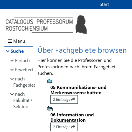
Browsen
Start
Login
direkt zum Inhalt
Menü
Über Fachgebiete browsen
Suche
Hier können Sie die Professoren und
Einfach
Professorinnen nach Ihrem Fachgebiet
Erweitert
suchen.
nach
Fachgebiet
05 Kommunikations- und
Medienwissenschaften
nach
2 Einträge
Fakultät /
Sektion
06 Information und
Dokumentation
2 Einträge