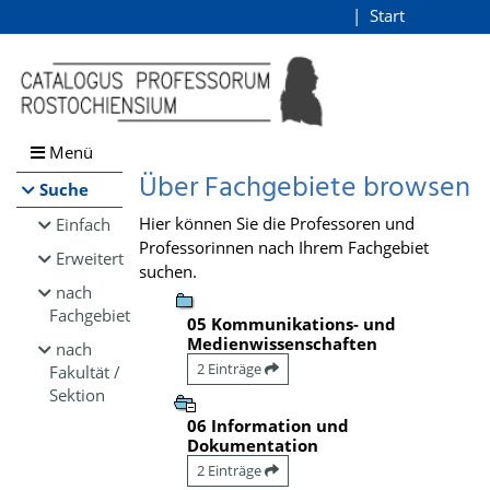
Browsen
Start
Login
direkt zum Inhalt
Menü
Über Fachgebiete browsen
Suche
Hier können Sie die Professoren und
Einfach
Professorinnen nach Ihrem Fachgebiet
Erweitert
suchen.
nach
Fachgebiet
05 Kommunikations- und
Medienwissenschaften
nach
2 Einträge
Fakultät /
Sektion
06 Information und
Dokumentation
2 Einträge