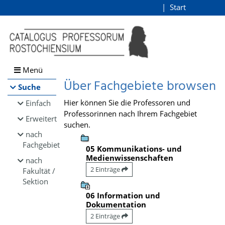
Browsen
Start
Login
direkt zum Inhalt
Menü
Über Fachgebiete browsen
Suche
Hier können Sie die Professoren und
Einfach
Professorinnen nach Ihrem Fachgebiet
Erweitert
suchen.
nach
Fachgebiet
05 Kommunikations- und
Medienwissenschaften
nach
2 Einträge
Fakultät /
Sektion
06 Information und
Dokumentation
2 Einträge